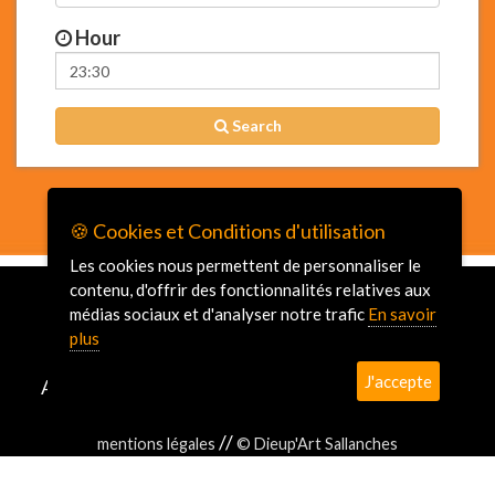
Hour
Search
🍪 Cookies et Conditions d'utilisation
Les cookies nous permettent de personnaliser le
contenu, d'offrir des fonctionnalités relatives aux
médias sociaux et d'analyser notre trafic
En savoir
plus
J'accepte
Altitude Travel - Taxi Vtc Transfert Chamonix 74
Haute-Savoie
//
mentions légales
© Dieup'Art Sallanches